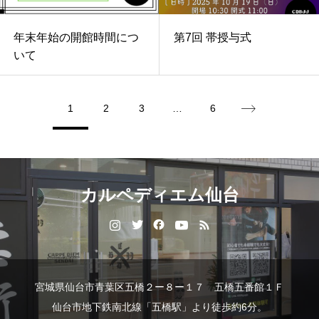
年末年始の開館時間につ
第7回 帯授与式
いて
1
2
3
…
6
カルペディエム仙台
宮城県仙台市青葉区五橋２ー８ー１７ 五橋五番館１Ｆ
仙台市地下鉄南北線「五橋駅」より徒歩約6分。