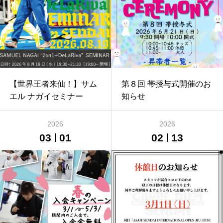
【世界王者来仙！】サム
第８回 帯授与式開催のお
エル ナガイセミナー
知らせ
2026
2026
03
01
02
13