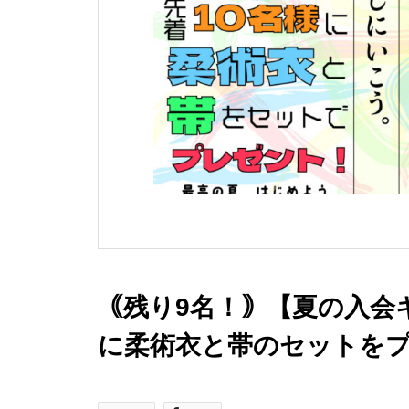
｟残り9名！｠【夏の入会
に柔術衣と帯のセットをプレゼ