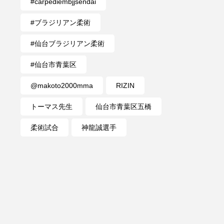
#carpediembjjsendai
#ブラジリアン柔術
#仙台ブラジリアン柔術
#仙台市青葉区
@makoto2000mma
RIZIN
トーマス先生
仙台市青葉区五橋
柔術試合
神龍誠選手