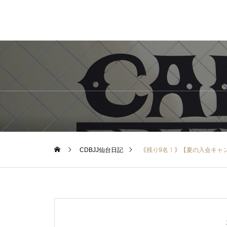
CDBJJ仙台日記
｟残り9名！｠【夏の入会キャン