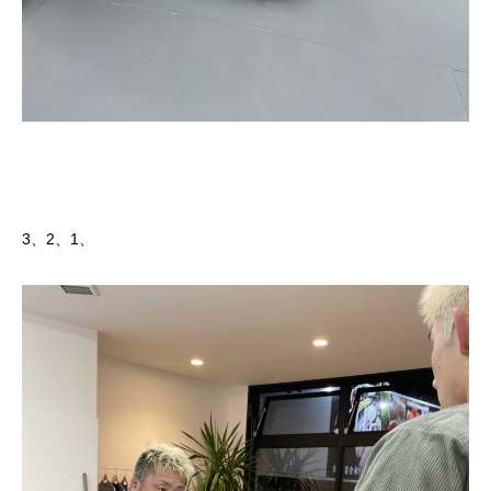
3、2、1、