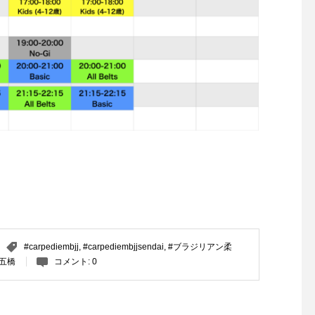
【休館日のお知らせ】
10月9日（日）は臨時
#carpediembjj
,
#carpediembjjsendai
,
#ブラジリアン柔
五橋
コメント:
0