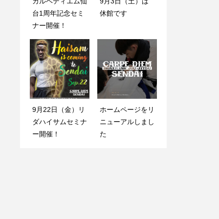
カルペディエム仙
2月11日（土）は
9月3日（土）は
【12/28~1/3】休
台1周年記念セミ
祝祭日スケジュー
休館です
館日のお知らせ
ナー開催！
ル
9月22日（金）リ
【9月の特別企
ホームページをリ
9月3日（土）は
ダハイサムセミナ
画】無料体験会開
ニューアルしまし
休館です
ー開催！
催！
た