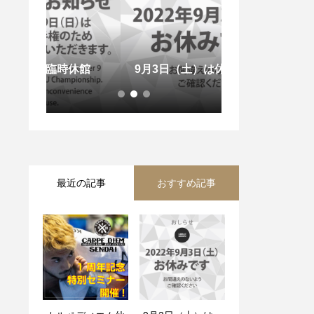
休館
9月3日（土）は休館です
【休館日のお知
最近の記事
おすすめ記事